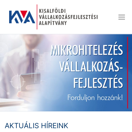
Ugrás
a
tartalomra
AKTUÁLIS HÍREINK