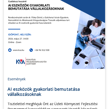
Események
AI eszközök gyakorlati bemutatása
vállalkozásoknak
Tisztelettel meghívjuk Önt az Üzleti Környezet Fejlesztési
Programmal kapcsolódóan szervezett Vezetői készségek