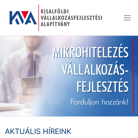
Ugrás
a
tartalomra
AKTUÁLIS HÍREINK