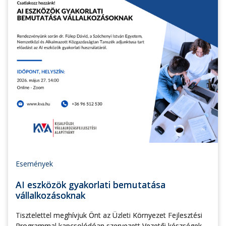
Események
AI eszközök gyakorlati bemutatása
vállalkozásoknak
Tisztelettel meghívjuk Önt az Üzleti Környezet Fejlesztési
Programmal kapcsolódóan szervezett Vezetői készségek