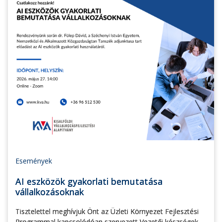
Események
AI eszközök gyakorlati bemutatása
vállalkozásoknak
Tisztelettel meghívjuk Önt az Üzleti Környezet Fejlesztési
Programmal kapcsolódóan szervezett Vezetői készségek