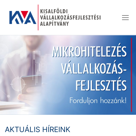
Ugrás
a
tartalomra
AKTUÁLIS HÍREINK