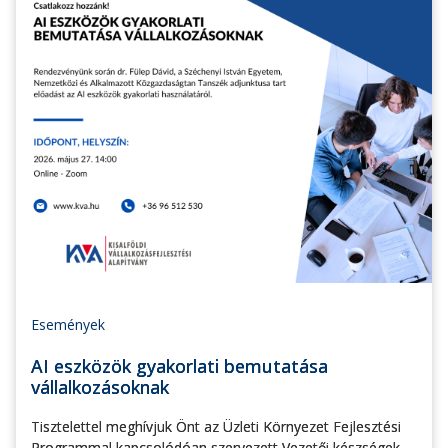
Események
AI eszközök gyakorlati bemutatása
vállalkozásoknak
Tisztelettel meghívjuk Önt az Üzleti Környezet Fejlesztési
Programmal kapcsolódóan szervezett Vezetői készségek