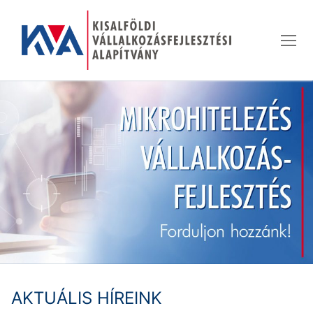
Ugrás
a
tartalomra
AKTUÁLIS HÍREINK