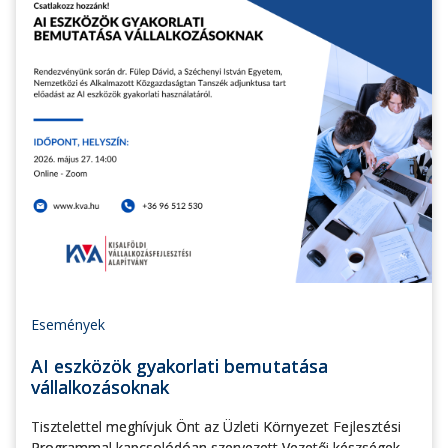
Események
AI eszközök gyakorlati bemutatása
vállalkozásoknak
Tisztelettel meghívjuk Önt az Üzleti Környezet Fejlesztési
Programmal kapcsolódóan szervezett Vezetői készségek