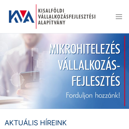
Ugrás
a
tartalomra
AKTUÁLIS HÍREINK