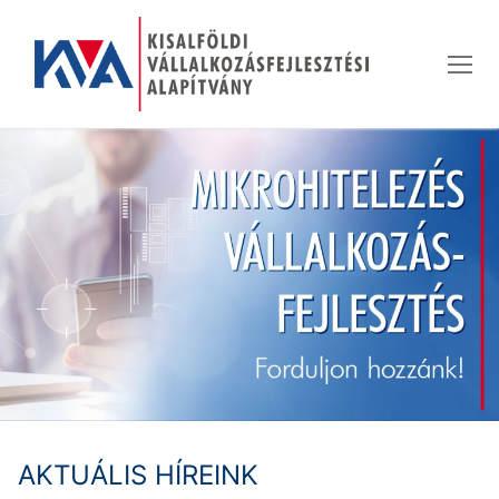
Ugrás
a
tartalomra
AKTUÁLIS HÍREINK