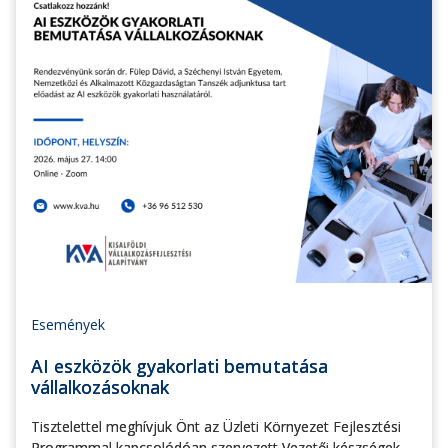
Események
AI eszközök gyakorlati bemutatása
vállalkozásoknak
Tisztelettel meghívjuk Önt az Üzleti Környezet Fejlesztési
Programmal kapcsolódóan szervezett Vezetői készségek