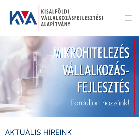
Ugrás
a
tartalomra
AKTUÁLIS HÍREINK