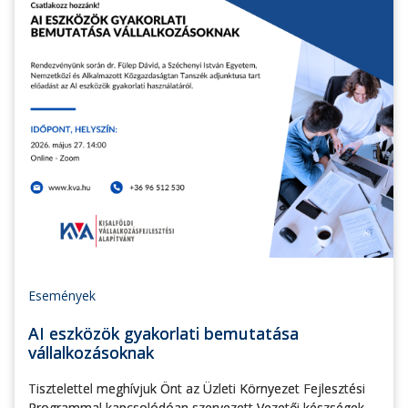
Események
AI eszközök gyakorlati bemutatása
vállalkozásoknak
Tisztelettel meghívjuk Önt az Üzleti Környezet Fejlesztési
Programmal kapcsolódóan szervezett Vezetői készségek