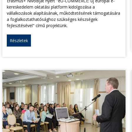
Erasmus+ Nívódíjat nyert "eU-COMMERCE: új európai e-
kereskedelem oktatási platform kidolgozása a
vállalkozások alapításának, működtetésének támogatására
a foglalkoztathatósághoz szükséges készségek
fejlesztésével" című projektünk.
Részletek