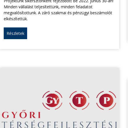
Projektünk sikersztoriként fejeződött be 2022. június 30-án!
Minden vállalást teljesítettünk, minden feladatot
megvalósítottunk. A záró szakmai és pénzügyi beszámolót
elkészítettük.
Részletek