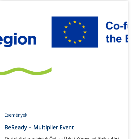
Események
BeReady – Multiplier Event
Tisztelettel meghívjuk Önt az Üzleti Környezet Fejlesztési