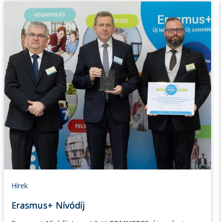
Hírek
Erasmus+ Nívódíj