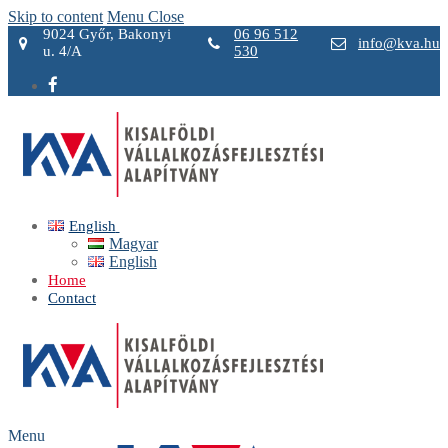
Skip to content
Menu
Close
9024 Győr, Bakonyi
06 96 512
info@kva.hu
u. 4/A
530
English
Magyar
English
Home
Contact
Menu