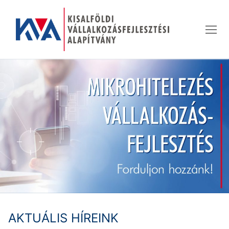
Ugrás
a
tartalomra
AKTUÁLIS HÍREINK