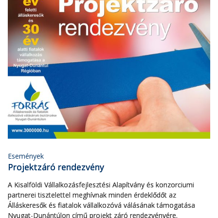
Események
Projektzáró rendezvény
A Kisalföldi Vállalkozásfejlesztési Alapítvány és konzorciumi
partnerei tisztelettel meghívnak minden érdeklődőt az
Álláskeresők és fiatalok vállalkozóvá válásának támogatása
Nyugat-Dunántúlon című projekt záró rendezvényére.