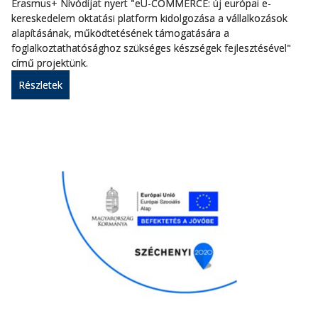
Erasmus+ Nívódíjat nyert "eU-COMMERCE: új európai e-
kereskedelem oktatási platform kidolgozása a vállalkozások
alapításának, működtetésének támogatására a
foglalkoztathatósághoz szükséges készségek fejlesztésével"
című projektünk.
Részletek