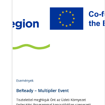
Események
BeReady – Multiplier Event
Tisztelettel meghívjuk Önt az Üzleti Környezet
Fejlesztési Programmal kapcsolódóan szervezett