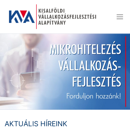
Ugrás
a
tartalomra
AKTUÁLIS HÍREINK