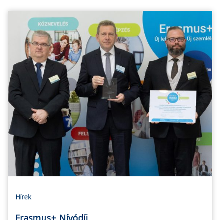
Hírek
Erasmus+ Nívódíj