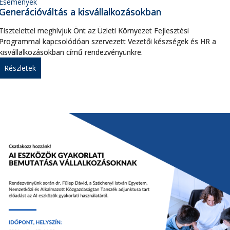
Események
Generációváltás a kisvállalkozásokban
Tisztelettel meghívjuk Önt az Üzleti Környezet Fejlesztési
Programmal kapcsolódóan szervezett Vezetői készségek és HR a
kisvállalkozásokban című rendezvényünkre.
Részletek