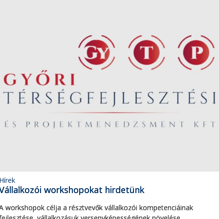
Hírek
Vállalkozói workshopokat hirdetünk
A workshopok célja a résztvevők vállalkozói kompetenciáinak
fejlesztése, vállalkozásuk versenyképességének növelése,