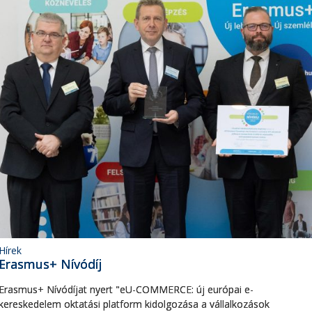
Hírek
Erasmus+ Nívódíj
Erasmus+ Nívódíjat nyert "eU-COMMERCE: új európai e-
kereskedelem oktatási platform kidolgozása a vállalkozások