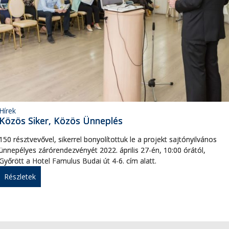
Hírek
Közös Siker, Közös Ünneplés
150 résztvevővel, sikerrel bonyolítottuk le a projekt sajtónyilvános
ünnepélyes zárórendezvényét 2022. április 27-én, 10:00 órától,
Győrött a Hotel Famulus Budai út 4-6. cím alatt.
Részletek