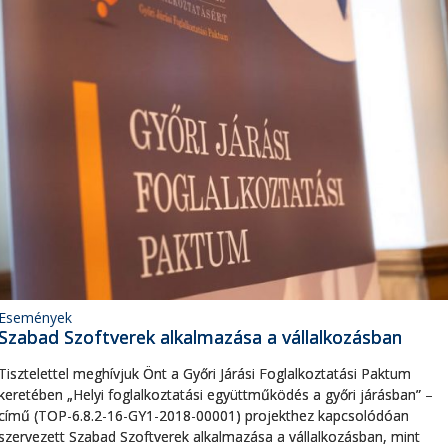
Események
Szabad Szoftverek alkalmazása a vállalkozásban
Tisztelettel meghívjuk Önt a Győri Járási Foglalkoztatási Paktum
keretében „Helyi foglalkoztatási együttműködés a győri járásban” –
című (TOP-6.8.2-16-GY1-2018-00001) projekthez kapcsolódóan
szervezett Szabad Szoftverek alkalmazása a vállalkozásban, mint