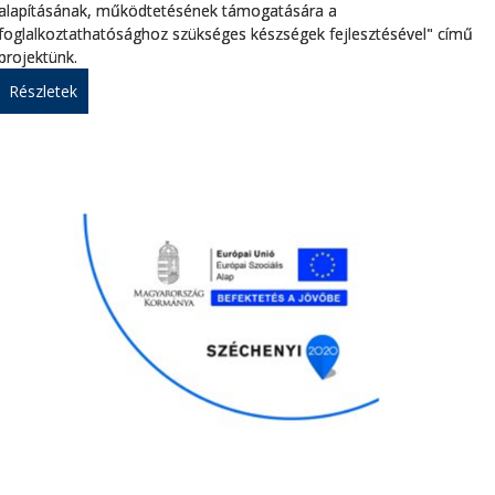
alapításának, működtetésének támogatására a
foglalkoztathatósághoz szükséges készségek fejlesztésével" című
projektünk.
Részletek