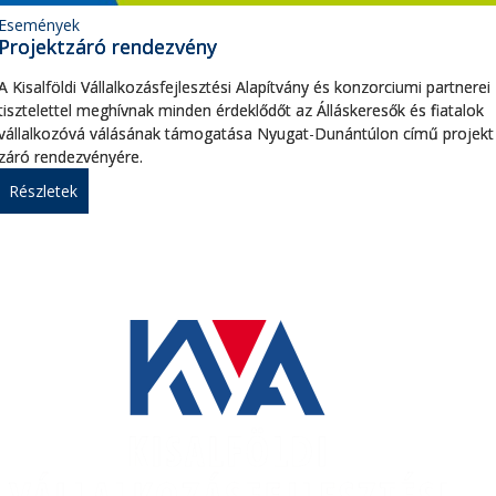
Események
Projektzáró rendezvény
A Kisalföldi Vállalkozásfejlesztési Alapítvány és konzorciumi partnerei
tisztelettel meghívnak minden érdeklődőt az Álláskeresők és fiatalok
vállalkozóvá válásának támogatása Nyugat-Dunántúlon című projekt
záró rendezvényére.
Részletek