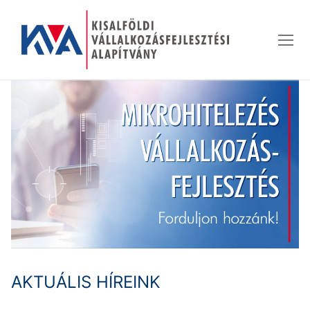
Ugrás
a
tartalomra
AKTUÁLIS HÍREINK