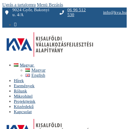
Ugrás a tartalomra
Menü
Bezárás
9024 Győr, Bakonyi
06 96 512
info@kva.hu
u. 4/A
530
Magyar
Magyar
English
Hírek
Események
Rólunk
Mikrohitel
Projektjeink
Közérdekű
Kapcsolat