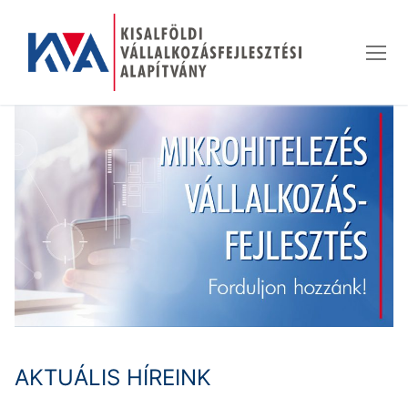
Ugrás
a
tartalomra
AKTUÁLIS HÍREINK