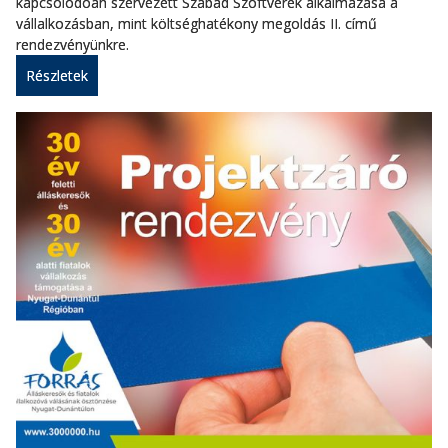
kapcsolódóan szervezett Szabad Szoftverek alkalmazása a
vállalkozásban, mint költséghatékony megoldás II. című
rendezvényünkre.
Részletek