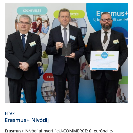
Hírek
Erasmus+ Nívódíj
Erasmus+ Nívódíjat nyert "eU-COMMERCE: új európai e-