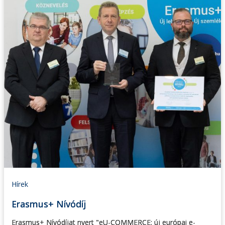
Hírek
Erasmus+ Nívódíj
Erasmus+ Nívódíjat nyert "eU-COMMERCE: új európai e-