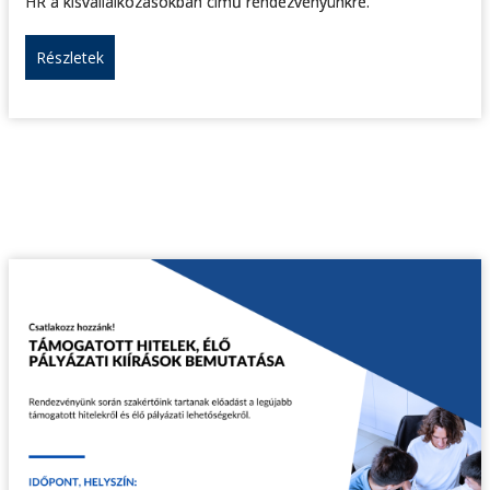
HR a kisvállalkozásokban című rendezvényünkre.
Részletek