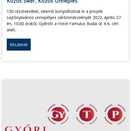
Közös Siker, Közös Ünneplés
150 résztvevővel, sikerrel bonyolítottuk le a projekt
sajtónyilvános ünnepélyes zárórendezvényét 2022. április 27-
én, 10:00 órától, Győrött a Hotel Famulus Budai út 4-6. cím
alatt.
Részletek