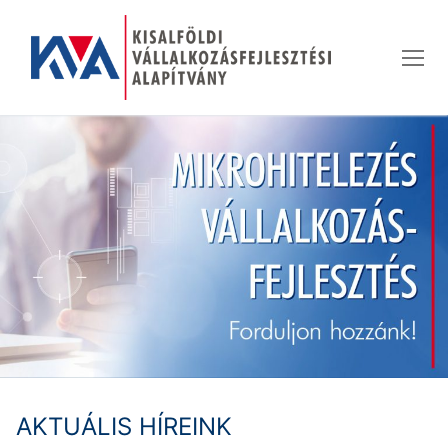
Ugrás
a
tartalomra
AKTUÁLIS HÍREINK