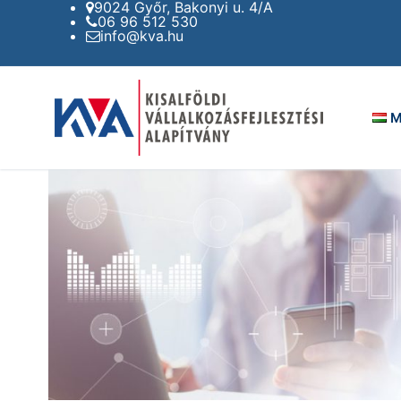
9024 Győr, Bakonyi u. 4/A
Ugrás
06 96 512 530
a
info@kva.hu
tartalomra
M