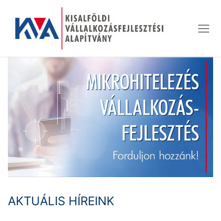
Ugrás
a
tartalomra
AKTUÁLIS HÍREINK