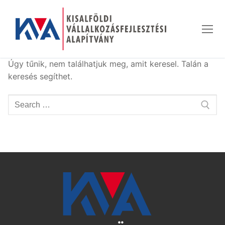
Ugrás
a
tartalomra
Úgy tűnik, nem találhatjuk meg, amit keresel. Talán a
keresés segíthet.
Keresése: