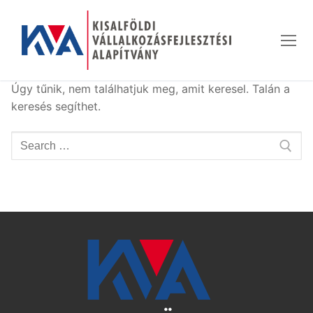
Ugrás
a
tartalomra
Úgy tűnik, nem találhatjuk meg, amit keresel. Talán a
keresés segíthet.
Keresése: