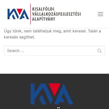
Ugrás
a
tartalomra
Úgy tűnik, nem találhatjuk meg, amit keresel. Talán a
keresés segíthet.
Keresése: