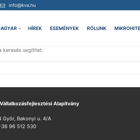
info@kva.hu
AGYAR
HÍREK
ESEMÉNYEK
RÓLUNK
MIKROHIT
a keresés segíthet.
 Vállalkozásfejlesztési Alapítvány
Győr, Bakonyi u. 4/A
36 96 512 530