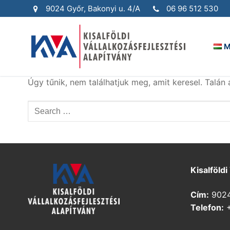
Ugrás
9024 Győr, Bakonyi u. 4/A
06 96 512 530
a
tartalomra
M
Úgy tűnik, nem találhatjuk meg, amit keresel. Talán 
Keresése:
Kisalföldi
Cím:
9024 
Telefon:
+