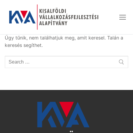
Ugrás
a
tartalomra
Úgy tűnik, nem találhatjuk meg, amit keresel. Talán a
keresés segíthet.
Keresése: