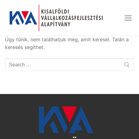
Ugrás
a
tartalomra
Úgy tűnik, nem találhatjuk meg, amit keresel. Talán a
keresés segíthet.
Keresése: