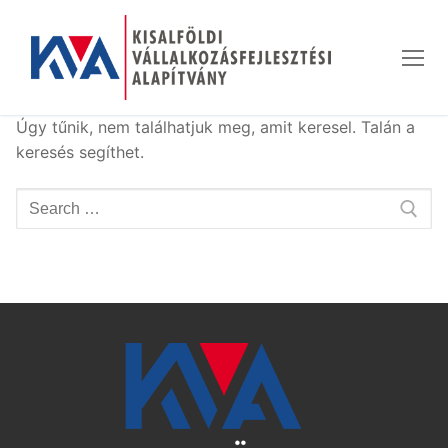
Ugrás
a
tartalomra
Úgy tűnik, nem találhatjuk meg, amit keresel. Talán a
keresés segíthet.
Keresése: